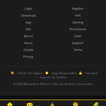
Login
Register
Download
APK
App
Gaming
Slot
Promotions
Bonus
Cash
About
Support
Cookie
Terms
Privacy
Cifrado SSL Seguro
Juego Responsable
Solo para
mayores de 18 años
© 2026 Betvip Bono México. Todos los derechos reservados.