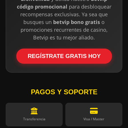
código promocional
para desbloquear
recompensas exclusivas. Ya sea que
busques un
betvip bono gratis
o
promociones recurrentes de casino,
Betvip es tu mejor aliado.
REGÍSTRATE GRATIS HOY
PAGOS Y SOPORTE
Transferencia
Visa / Master