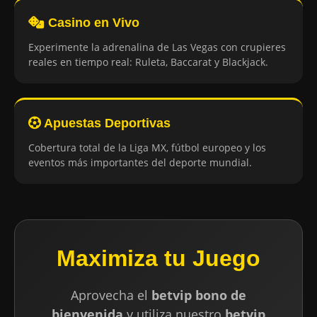
Casino en Vivo
Experimente la adrenalina de Las Vegas con crupieres
reales en tiempo real: Ruleta, Baccarat y Blackjack.
Apuestas Deportivas
Cobertura total de la Liga MX, fútbol europeo y los
eventos más importantes del deporte mundial.
Maximiza tu Juego
Aprovecha el
betvip bono de
bienvenida
y utiliza nuestro
betvip