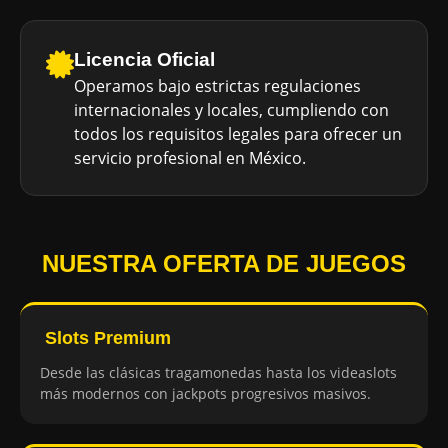
Licencia Oficial
Operamos bajo estrictas regulaciones
internacionales y locales, cumpliendo con
todos los requisitos legales para ofrecer un
servicio profesional en México.
NUESTRA OFERTA DE JUEGOS
Slots Premium
Desde las clásicas tragamonedas hasta los videaslots
más modernos con jackpots progresivos masivos.