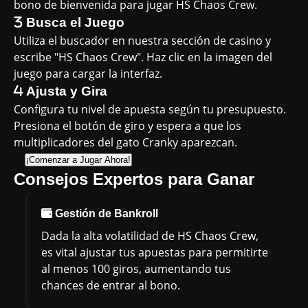
bono de bienvenida para jugar HS Chaos Crew.
Busca el Juego
Utiliza el buscador en nuestra sección de casino y
escribe "HS Chaos Crew". Haz clic en la imagen del
juego para cargar la interfaz.
Ajusta y Gira
Configura tu nivel de apuesta según tu presupuesto.
Presiona el botón de giro y espera a que los
multiplicadores del gato Cranky aparezcan.
¡Comenzar a Jugar Ahora!
Consejos Expertos para Ganar
Gestión de Bankroll
Dada la alta volatilidad de HS Chaos Crew,
es vital ajustar tus apuestas para permitirte
al menos 100 giros, aumentando tus
chances de entrar al bono.