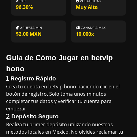
RTP
VOLATILIDAD
96.30%
Muy Alta
APUESTA MÍN
GANANCIA MÁX
$2.00 MXN
10,000x
Guía de Cómo Jugar en betvip
bono
Registro Rápido
Crea tu cuenta en betvip bono haciendo clic en el
botón de registro. Solo toma unos minutos
completar tus datos y verificar tu cuenta para
empezar.
Depósito Seguro
Realiza tu primer depósito utilizando nuestros
métodos locales en México. No olvides reclamar tu