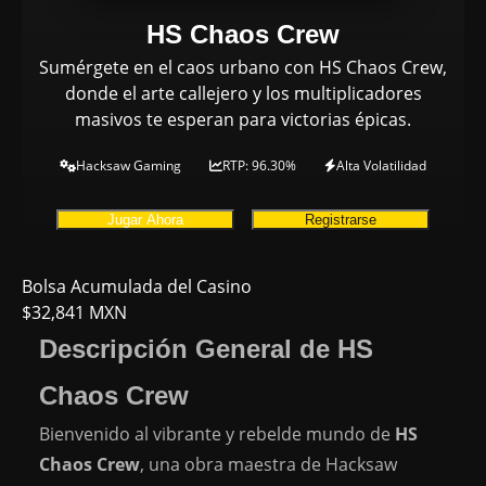
HS Chaos Crew
Sumérgete en el caos urbano con HS Chaos Crew,
donde el arte callejero y los multiplicadores
masivos te esperan para victorias épicas.
Hacksaw Gaming
RTP: 96.30%
Alta Volatilidad
Jugar Ahora
Registrarse
Bolsa Acumulada del Casino
$32,841 MXN
Descripción General de HS
Chaos Crew
Bienvenido al vibrante y rebelde mundo de
HS
Chaos Crew
, una obra maestra de Hacksaw