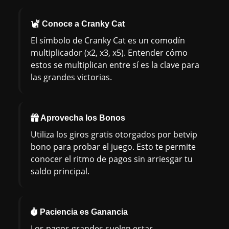
Conoce a Cranky Cat
El símbolo de Cranky Cat es un comodín
multiplicador (x2, x3, x5). Entender cómo
estos se multiplican entre sí es la clave para
las grandes victorias.
Aprovecha los Bonos
Utiliza los giros gratis otorgados por betvip
bono para probar el juego. Esto te permite
conocer el ritmo de pagos sin arriesgar tu
saldo principal.
Paciencia es Ganancia
Los pagos grandes suelen estar