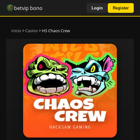
betvip bono
Login
Register
Inicio
>
Casino
> HS Chaos Crew