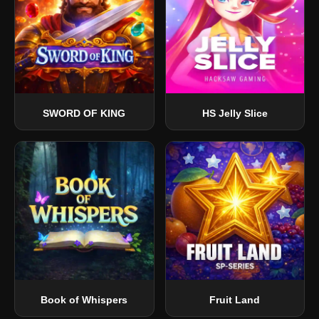
SWORD OF KING
HS Jelly Slice
Book of Whispers
Fruit Land