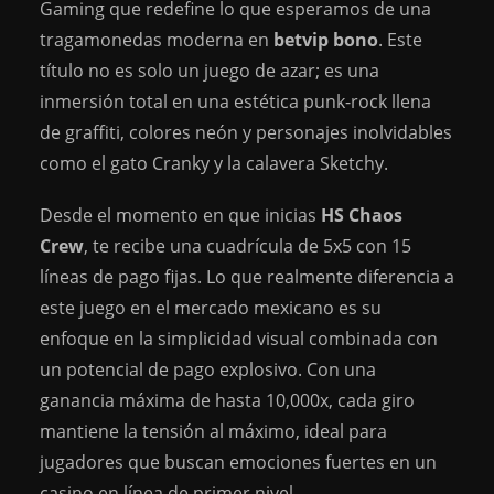
Gaming que redefine lo que esperamos de una
tragamonedas moderna en
betvip bono
. Este
título no es solo un juego de azar; es una
inmersión total en una estética punk-rock llena
de graffiti, colores neón y personajes inolvidables
como el gato Cranky y la calavera Sketchy.
Desde el momento en que inicias
HS Chaos
Crew
, te recibe una cuadrícula de 5x5 con 15
líneas de pago fijas. Lo que realmente diferencia a
este juego en el mercado mexicano es su
enfoque en la simplicidad visual combinada con
un potencial de pago explosivo. Con una
ganancia máxima de hasta 10,000x, cada giro
mantiene la tensión al máximo, ideal para
jugadores que buscan emociones fuertes en un
casino en línea de primer nivel.