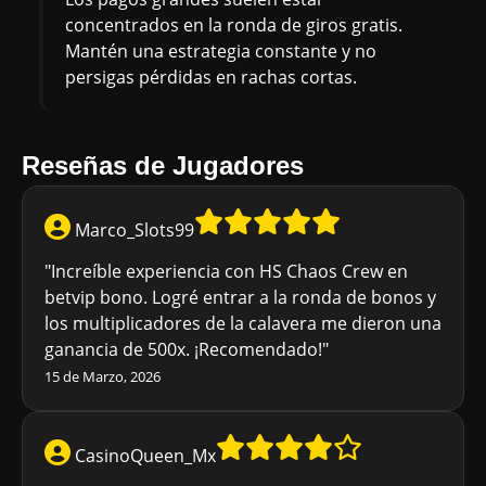
concentrados en la ronda de giros gratis.
Mantén una estrategia constante y no
persigas pérdidas en rachas cortas.
Reseñas de Jugadores
Marco_Slots99
"Increíble experiencia con HS Chaos Crew en
betvip bono. Logré entrar a la ronda de bonos y
los multiplicadores de la calavera me dieron una
ganancia de 500x. ¡Recomendado!"
15 de Marzo, 2026
CasinoQueen_Mx