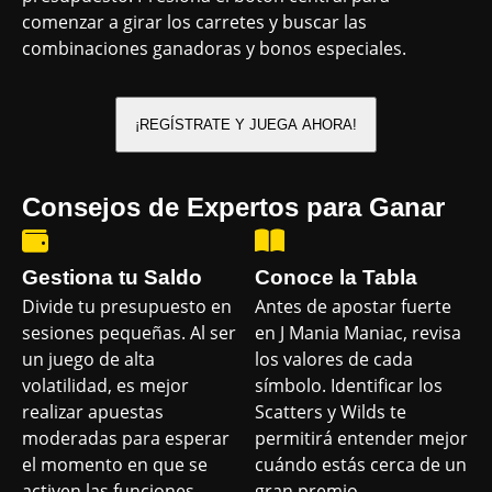
comenzar a girar los carretes y buscar las
combinaciones ganadoras y bonos especiales.
¡REGÍSTRATE Y JUEGA AHORA!
Consejos de Expertos para Ganar
Gestiona tu Saldo
Conoce la Tabla
Divide tu presupuesto en
Antes de apostar fuerte
sesiones pequeñas. Al ser
en J Mania Maniac, revisa
un juego de alta
los valores de cada
volatilidad, es mejor
símbolo. Identificar los
realizar apuestas
Scatters y Wilds te
moderadas para esperar
permitirá entender mejor
el momento en que se
cuándo estás cerca de un
activen las funciones
gran premio.