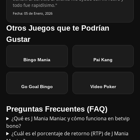
todo fue rapidísimo."
Fecha: 05 de Enero, 2026
Otros Juegos que te Podrían
Gustar
Bingo Mania
Pai Kang
Video Poker