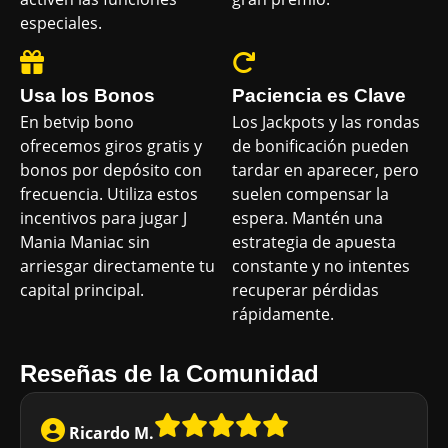
especiales.
Usa los Bonos
Paciencia es Clave
En betvip bono
Los Jackpots y las rondas
ofrecemos giros gratis y
de bonificación pueden
bonos por depósito con
tardar en aparecer, pero
frecuencia. Utiliza estos
suelen compensar la
incentivos para jugar J
espera. Mantén una
Mania Maniac sin
estrategia de apuesta
arriesgar directamente tu
constante y no intentes
capital principal.
recuperar pérdidas
rápidamente.
Reseñas de la Comunidad
Ricardo M.