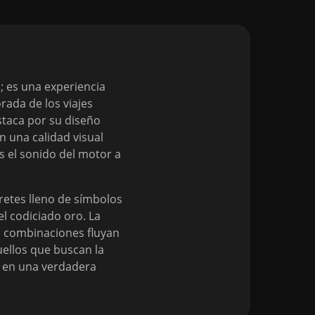
 es una experiencia
rada de los viajes
estaca por su diseño
 una calidad visual
s el sonido del motor a
retes lleno de símbolos
el codiciado oro. La
as combinaciones fluyan
uellos que buscan la
o en una verdadera