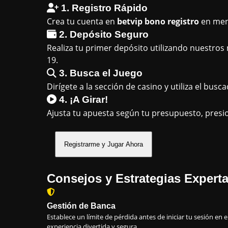
1. Registro Rápido
Crea tu cuenta en
betvip bono registro
en meno
2. Depósito Seguro
Realiza tu primer depósito utilizando nuestro
19.
3. Busca el Juego
Dirígete a la sección de casino y utiliza el bus
4. ¡A Girar!
Ajusta tu apuesta según tu presupuesto, presio
Registrarme y Jugar Ahora
Consejos y Estrategias Expert
Gestión de Banca
Establece un límite de pérdida antes de iniciar tu sesión en 
experiencia divertida y segura.