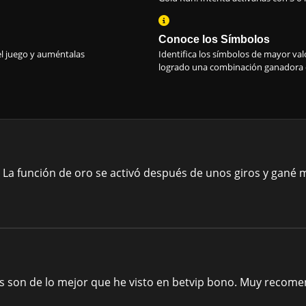
Conoce los Símbolos
l juego y auméntalas
Identifica los símbolos de mayor va
logrado una combinación ganadora d
e. La función de oro se activó después de unos giros y gan
cos son de lo mejor que he visto en betvip bono. Muy recom