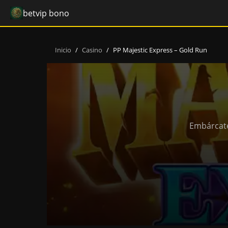
betvip bono
Inicio
/
Casino
/
PP Majestic Express – Gold Run
Embárcate 