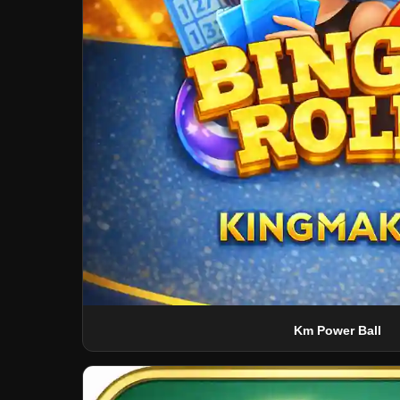
Km Power Ball