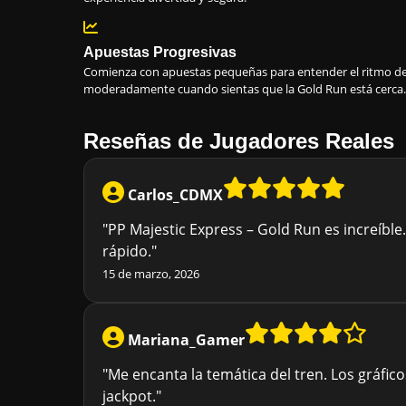
Apuestas Progresivas
Comienza con apuestas pequeñas para entender el ritmo de
moderadamente cuando sientas que la Gold Run está cerca.
Reseñas de Jugadores Reales
Carlos_CDMX
"PP Majestic Express – Gold Run es increíbl
rápido."
15 de marzo, 2026
Mariana_Gamer
"Me encanta la temática del tren. Los gráfi
jackpot."