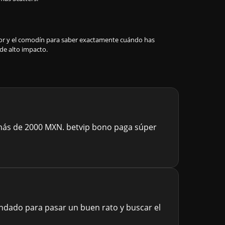
lor y el comodín para saber exactamente cuándo has
e alto impacto.
é más de 2000 MXN. betvip bono paga súper
endado para pasar un buen rato y buscar el