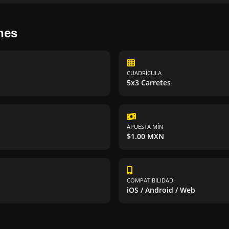
nes
CUADRÍCULA
5x3 Carretes
APUESTA MÍN
$1.00 MXN
COMPATIBILIDAD
iOS / Android / Web