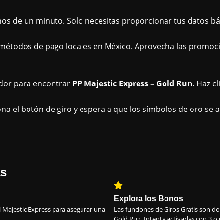
s de un minuto. Solo necesitas proporcionar tus datos bás
s métodos de pago locales en México. Aprovecha las promoc
cador para encontrar
PP Majestic Express – Gold Run
. Haz c
na el botón de giro y espera a que los símbolos de oro se 
as
Explora los Bonos
el Majestic Express para asegurar una
Las funciones de Giros Gratis son do
Gold Run. Intenta activarlas con 3 o 