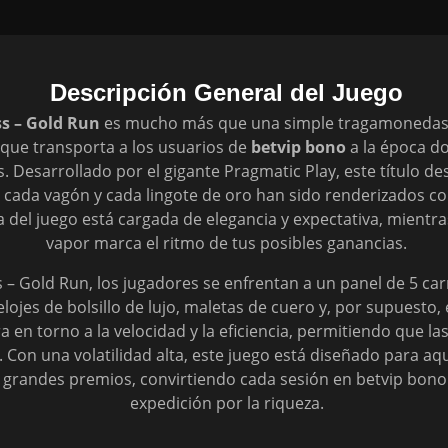
Descripción General del Juego
ss – Gold Run
es mucho más que una simple tragamonedas;
que transporta a los usuarios de
betvip bono
a la época do
. Desarrollado por el gigante Pragmatic Play, este título d
cada vagón y cada lingote de oro han sido renderizados con
 del juego está cargada de elegancia y expectativa, mientra
vapor marca el ritmo de tus posibles ganancias.
 – Gold Run, los jugadores se enfrentan a un panel de 5 car
ojes de bolsillo de lujo, maletas de cuero y, por supuesto, 
a en torno a la velocidad y la eficiencia, permitiendo que l
 Con una volatilidad alta, este juego está diseñado para aq
s grandes premios, convirtiendo cada sesión en betvip bon
expedición por la riqueza.