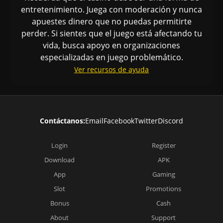
entretenimiento. Juega con moderación y nunca
apuestes dinero que no puedas permitirte
perder. Si sientes que el juego está afectando tu
vida, busca apoyo en organizaciones
especializadas en juego problemático.
Ver recursos de ayuda
Contáctanos:
Email
Facebook
Twitter
Discord
Login
Register
Download
APK
App
Gaming
Slot
Promotions
Bonus
Cash
About
Support