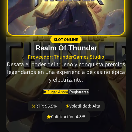
SLOT ONLINE
Realm Of Thunder
Proveedor: ThunderGames Studio
Desata el poder del trueno y conquista premios
legendarios en una experiencia de casino épica
y electrizante.
Jugar Ahora
Registrarse
RTP: 96.5%
Volatilidad: Alta
Calificación: 4.8/5