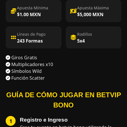
Apuesta Mínima
Apuesta Máxima
$1.00 MXN
$5,000 MXN
Líneas de Pago
Rodillos
243 Formas
5x4
Giros Gratis
Multiplicadores x10
Símbolos Wild
Función Scatter
GUÍA DE CÓMO JUGAR EN BETVIP
BONO
Registro e Ingreso
1