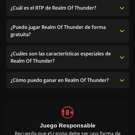
¿Cuál es el RTP de Realm Of Thunder?
¿Puedo jugar Realm Of Thunder de forma
gratuita?
¿Cuáles son las características especiales de
Realm Of Thunder?
¿Cómo puedo ganar en Realm Of Thunder?
18+
Juego Responsable
Recuerda que el casino debe ser una forma de