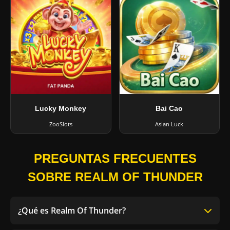
Lucky Monkey
Bai Cao
ZooSlots
Asian Luck
PREGUNTAS FRECUENTES
SOBRE REALM OF THUNDER
¿Qué es Realm Of Thunder?