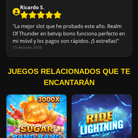
Ricardo S.
"La mejor slot que he probado este año. Realm
Of Thunder en betvip bono funciona perfecto en
mi móvil y los pagos son rápidos. ¡5 estrellas!"
15 de Junio, 2026
JUEGOS RELACIONADOS QUE TE
ENCANTARÁN