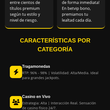
entre cientos de
de forma inmediata!
títulos premium
En betvip bono,
según tu estilo y
premiamos tu
nivel de riesgo.
lealtad cada día.
CARACTERÍSTICAS POR
CATEGORÍA
Tragamonedas
RTP: 96% - 98% | Volatilidad: Alta/Media. Ideal
para grandes jackpots.
Casino en Vivo
Estrategia: Alta | Interacción Real. Sensación
de casino físico 24/7.