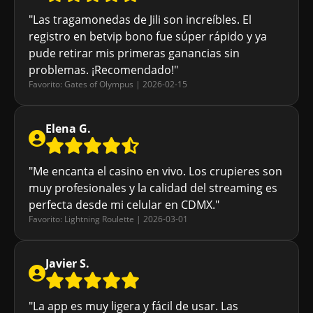
"Las tragamonedas de Jili son increíbles. El
registro en betvip bono fue súper rápido y ya
pude retirar mis primeras ganancias sin
problemas. ¡Recomendado!"
Favorito: Gates of Olympus | 2026-02-15
Elena G.
"Me encanta el casino en vivo. Los crupieres son
muy profesionales y la calidad del streaming es
perfecta desde mi celular en CDMX."
Favorito: Lightning Roulette | 2026-03-01
Javier S.
"La app es muy ligera y fácil de usar. Las