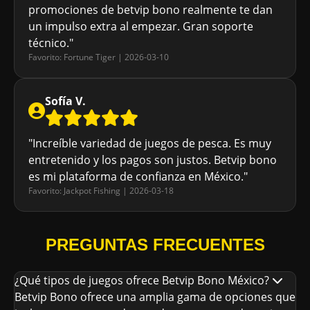
promociones de betvip bono realmente te dan
un impulso extra al empezar. Gran soporte
técnico."
Favorito: Fortune Tiger | 2026-03-10
Sofía V.
"Increíble variedad de juegos de pesca. Es muy
entretenido y los pagos son justos. Betvip bono
es mi plataforma de confianza en México."
Favorito: Jackpot Fishing | 2026-03-18
PREGUNTAS FRECUENTES
¿Qué tipos de juegos ofrece Betvip Bono México?
Betvip Bono ofrece una amplia gama de opciones que