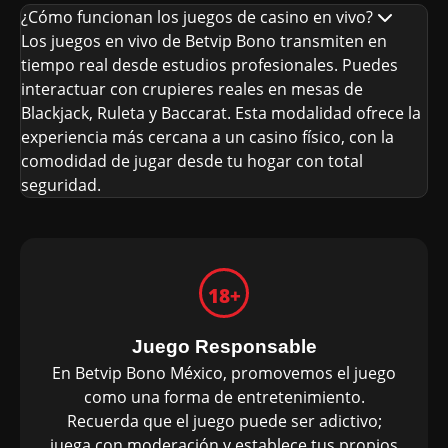
¿Cómo funcionan los juegos de casino en vivo?
Los juegos en vivo de Betvip Bono transmiten en
tiempo real desde estudios profesionales. Puedes
interactuar con crupieres reales en mesas de
Blackjack, Ruleta y Baccarat. Esta modalidad ofrece la
experiencia más cercana a un casino físico, con la
comodidad de jugar desde tu hogar con total
seguridad.
18+
Juego Responsable
En Betvip Bono México, promovemos el juego
como una forma de entretenimiento.
Recuerda que el juego puede ser adictivo;
juega con moderación y establece tus propios