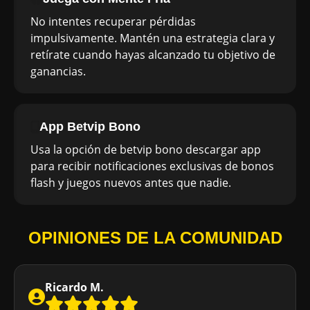
No intentes recuperar pérdidas
impulsivamente. Mantén una estrategia clara y
retírate cuando hayas alcanzado tu objetivo de
ganancias.
App Betvip Bono
Usa la opción de betvip bono descargar app
para recibir notificaciones exclusivas de bonos
flash y juegos nuevos antes que nadie.
OPINIONES DE LA COMUNIDAD
Ricardo M.