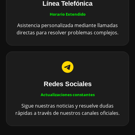
Línea Telefónica
Horario Extendido
Asistencia personalizada mediante llamadas
directas para resolver problemas complejos.
Redes Sociales
Actualizaciones constantes
Sigue nuestras noticias y resuelve dudas
rápidas a través de nuestros canales oficiales.