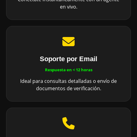
en vivo.
Soporte por Email
Respuesta en < 12 horas
Ideal para consultas detalladas o envío de
documentos de verificación.