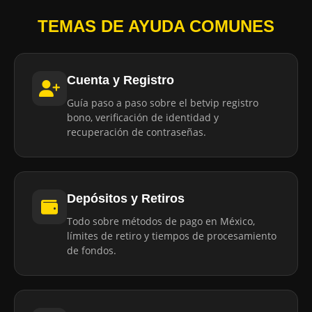
TEMAS DE AYUDA COMUNES
Cuenta y Registro
Guía paso a paso sobre el betvip registro
bono, verificación de identidad y
recuperación de contraseñas.
Depósitos y Retiros
Todo sobre métodos de pago en México,
límites de retiro y tiempos de procesamiento
de fondos.