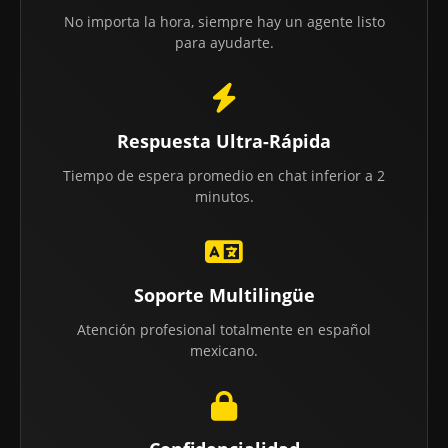
No importa la hora, siempre hay un agente listo
para ayudarte.
Respuesta Ultra-Rápida
Tiempo de espera promedio en chat inferior a 2
minutos.
Soporte Multilingüe
Atención profesional totalmente en español
mexicano.