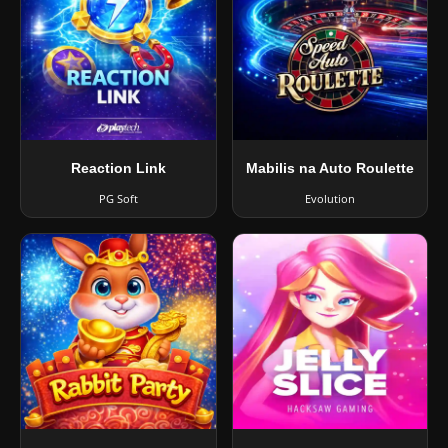
Reaction Link
Mabilis na Auto Roulette
PG Soft
Evolution