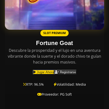
SLOT PREMIUM
Fortune Goat
Descubre la prosperidad y el lujo en una aventura
vibrante donde la suerte y el dorado chivo te guían
hacia premios masivos.
Jugar Ahora
Registrarse
RTP: 96.5%
Volatilidad: Media
Proveedor: PG Soft