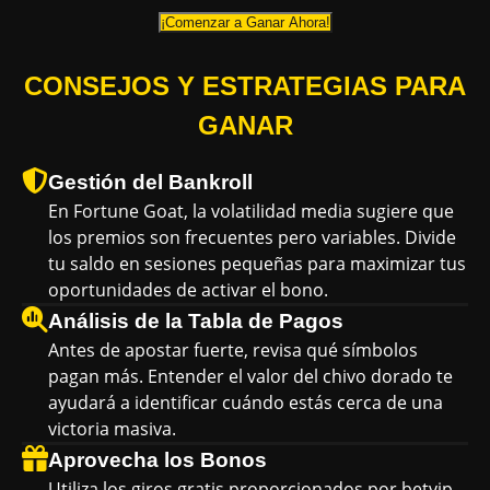
¡Comenzar a Ganar Ahora!
CONSEJOS Y ESTRATEGIAS PARA
GANAR
Gestión del Bankroll
En Fortune Goat, la volatilidad media sugiere que
los premios son frecuentes pero variables. Divide
tu saldo en sesiones pequeñas para maximizar tus
oportunidades de activar el bono.
Análisis de la Tabla de Pagos
Antes de apostar fuerte, revisa qué símbolos
pagan más. Entender el valor del chivo dorado te
ayudará a identificar cuándo estás cerca de una
victoria masiva.
Aprovecha los Bonos
Utiliza los giros gratis proporcionados por betvip