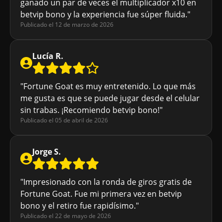
ganado un par de veces el multiplicador x10 en
betvip bono y la experiencia fue súper fluida."
Publicado el 12 de marzo de 2026
Lucía R.
"Fortune Goat es muy entretenido. Lo que más
me gusta es que se puede jugar desde el celular
sin trabas. ¡Recomiendo betvip bono!"
Publicado el 05 de abril de 2026
Jorge S.
"Impresionado con la ronda de giros gratis de
Fortune Goat. Fue mi primera vez en betvip
bono y el retiro fue rapidísimo."
Publicado el 22 de mayo de 2026