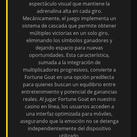
espectáculo visual que mantiene la
adrenalina alta en cada giro.
Mecánicamente, el juego implementa un
sistema de cascada que permite obtener
múltiples victorias en un solo giro,
eliminando los símbolos ganadores y
dejando espacio para nuevas
oportunidades. Esta característica,
sumada a la integración de
multiplicadores progresivos, convierte a
Fortune Goat en una opción predilecta
para quienes buscan un equilibrio entre
entretenimiento y potencial de ganancias
reales. Al jugar Fortune Goat en nuestro
casino en línea, los usuarios acceden a
una interfaz optimizada para móviles,
asegurando que la emoción no se detenga
independientemente del dispositivo
utilizado.