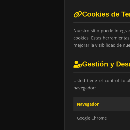
Cookies de Te
Nuestro sitio puede integrar
cookies. Estas herramienta
mejorar la visibilidad de n
Gestión y Des
Usted tiene el control tot
navegador:
Navegador
Google Chrome