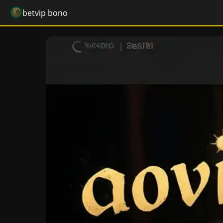
betvip bono