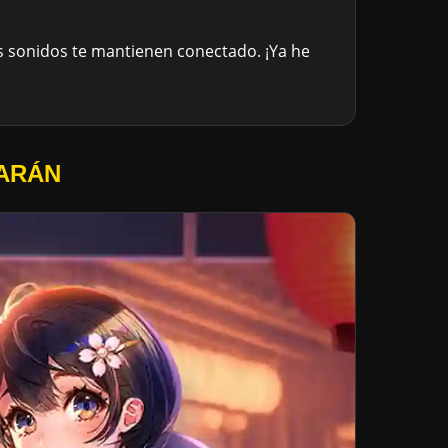
os sonidos te mantienen conectado. ¡Ya he
ARÁN