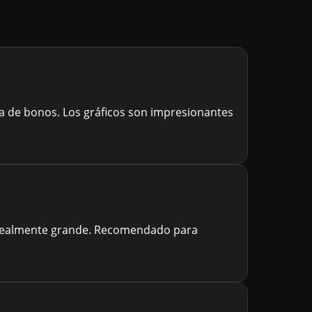
nda de bonos. Los gráficos son impresionantes
s realmente grande. Recomendado para