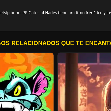
etvip bono. PP Gates of Hades tiene un ritmo frenético y l
GOS RELACIONADOS QUE TE ENCANT