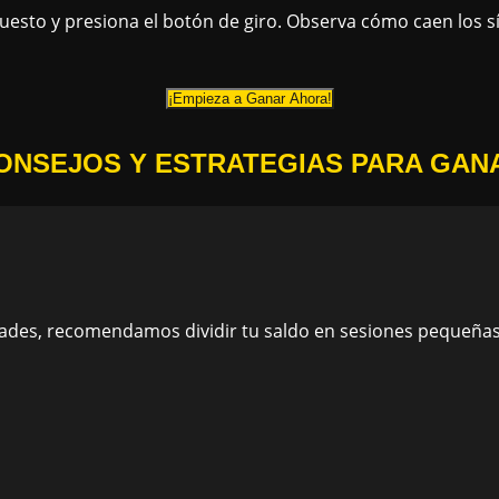
esto y presiona el botón de giro. Observa cómo caen los s
¡Empieza a Ganar Ahora!
ONSEJOS Y ESTRATEGIAS PARA GAN
 Hades, recomendamos dividir tu saldo en sesiones pequeñas