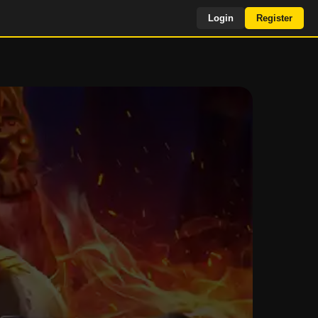
Login
Register