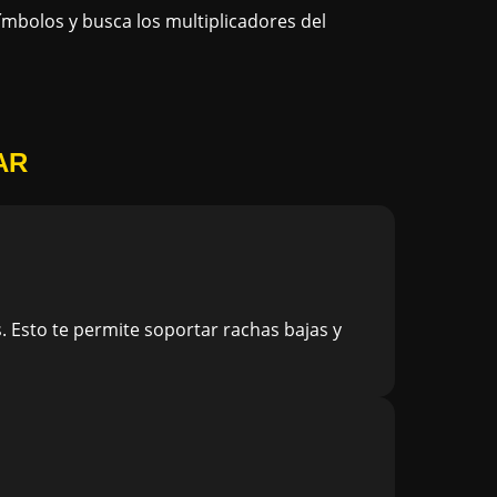
ímbolos y busca los multiplicadores del
AR
. Esto te permite soportar rachas bajas y