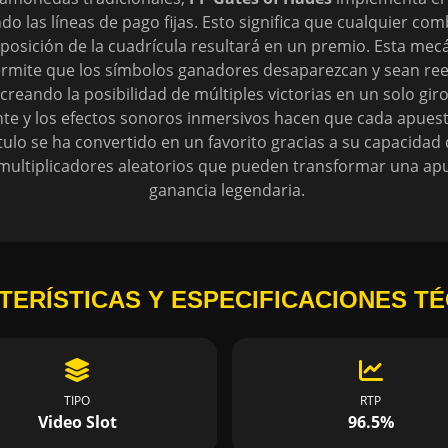
o las líneas de pago fijas. Esto significa que cualquier co
 posición de la cuadrícula resultará en un premio. Esta me
ermite que los símbolos ganadores desaparezcan y sean re
creando la posibilidad de múltiples victorias en un solo giro
te y los efectos sonoros inmersivos hacen que cada apuest
ítulo se ha convertido en un favorito gracias a su capacida
 multiplicadores aleatorios que pueden transformar una a
ganancia legendaria.
ERÍSTICAS Y ESPECIFICACIONES T
TIPO
RTP
Video Slot
96.5%