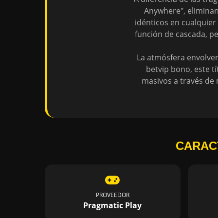
Anywhere", eliminand
idénticos en cualquier
función de cascada, p
La atmósfera envolven
betvip bono, este t
masivos a través de
CARACT
PROVEEDOR
Pragmatic Play