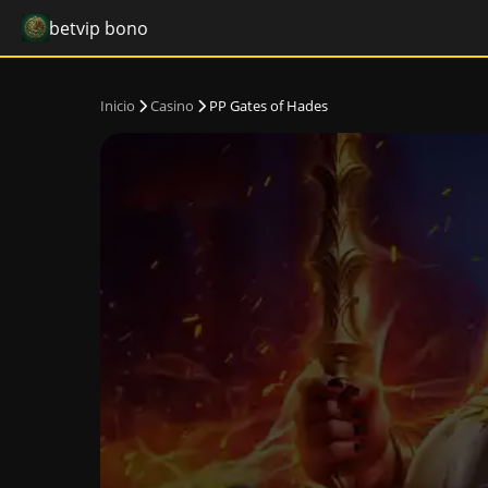
betvip bono
Inicio
Casino
PP Gates of Hades