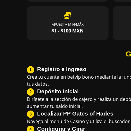
APUESTA MÍN/MÁX
$1 - $100 MXN
G
Registro e Ingreso
1
Crea tu cuenta en betvip bono mediante la func
tus datos.
Depósito Inicial
2
Dirígete a la sección de cajero y realiza un d
aumentar tu saldo inicial.
Localizar PP Gates of Hades
3
Navega al menú de
Casino
y utiliza el buscado
Configurar y Girar
4