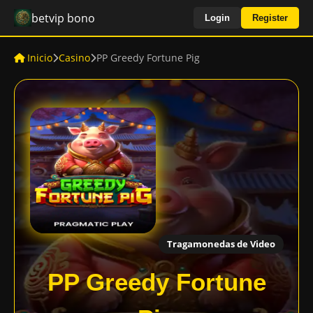
betvip bono
Login
Register
Inicio
Casino
PP Greedy Fortune Pig
Tragamonedas de Video
PP Greedy Fortune