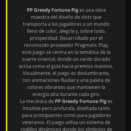
PP Greedy Fortune Pig
es una obra
maestra del diseño de slots que
transporta a los jugadores a un mundo
lleno de color, alegría y, sobre todo,
prosperidad. Desarrollado por el
reconocido proveedor Pragmatic Play,
este juego se centra en la temática de la
suerte oriental, donde un cerdo dorado
actúa como el guía hacia premios masivos.
Visualmente, el juego es deslumbrante,
con animaciones fluidas y una paleta de
colores vibrantes que mantienen la
energía alta durante cada giro.
La mecánica de
PP Greedy Fortune Pig
es
intuitiva pero profunda, diseñada tanto
para principiantes como para jugadores
veteranos. El juego utiliza un sistema de
rodillos dinámicos donde los símbolos de