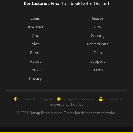
Contáctanos:
Email
Facebook
Twitter
Discord
Login
Register
Download
APK
App
Gaming
Slot
Promotions
Bonus
Cash
About
Support
Cookie
Terms
Privacy
Cifrado SSL Seguro
Juego Responsable
Solo para
mayores de 18 años
© 2026 Betvip Bono México. Todos los derechos reservados.